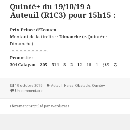
Quinté+ du 19/10/19 à
Auteuil (R1C3) pour 15h15 :
Prix Prince d’Ecouen
M
ontant de la tirelire :
Dimanche
(e-Quinté+ :
Dimanche)
-=-=-=-=-=-=-=-=-=-
Prono
stic
:
304 Calayan – 305 – 314 – 8 – 2
– 12 – 16 – 1
– (13 – 7)
Publié
19 octobre 2019
Catégories
Auteuil
,
Haies
,
Obstacle
,
Quinté+
le
Un commentaire
sur Quinté+ du 19/10/19 à Auteuil (R1C3) pour 15h15 
Fièrement propulsé par WordPress