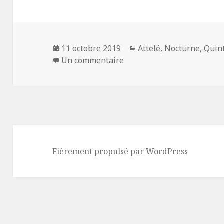
Publié
11 octobre 2019
Catégories
Attelé
,
Nocturne
,
Quin
le
Un commentaire
sur Quinté+ du 11/10/19 à
Fièrement propulsé par WordPress