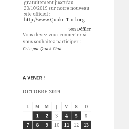
gratuitement jusqu’au
20/10/2019 sur notre nouveau
site officiel :
http://www.Quake-Turf.org
Son
Défiler
Vous devez vous connecter si
vous souhaitez participer :
Crée par Quick Chat
A VENIR !
OCTOBRE 2019
L
M
M
J
V
S
D
1
2
3
4
5
6
7
8
9
10
11
12
13