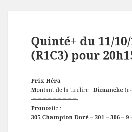
Quinté+ du 11/10
(R1C3) pour 20h15
Prix Héra
M
ontant de la tirelire :
Dimanche
(e-
-=-=-=-=-=-=-=-=-=-
Prono
stic
:
305 Champion Doré – 301 – 306 – 9 