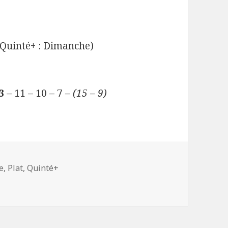
Quinté+ : Dimanche)
3
– 11 – 10 – 7
– (15 – 9)
e
,
Plat
,
Quinté+
Maisons-Laffitte (R1C3) pour 15h15 :