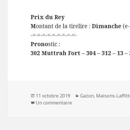
Prix du Rey
M
ontant de la tirelire :
Dimanche
(e-
-=-=-=-=-=-=-=-=-=-
Prono
stic
:
302 Muttrah Fort – 304 – 312 – 13 – 
Publié
11 octobre 2019
Catégories
Gazon
,
Maisons-Laffitt
le
Un commentaire
sur Quinté+ du 12/10/19 à 