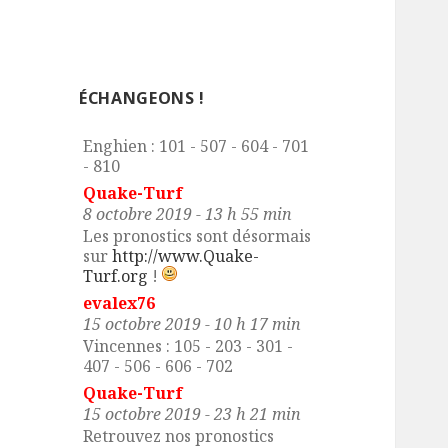
evalex76
3 octobre 2019 - 16 h 25 min
Cabourg : 107 - 205 - 305 - 408
- 507 - 716
ÉCHANGEONS !
evalex76
7 octobre 2019 - 8 h 09 min
Enghien : 101 - 507 - 604 - 701
- 810
Quake-Turf
8 octobre 2019 - 13 h 55 min
Les pronostics sont désormais
sur
http://www.Quake-
Turf.org
!
evalex76
15 octobre 2019 - 10 h 17 min
Vincennes : 105 - 203 - 301 -
407 - 506 - 606 - 702
Quake-Turf
15 octobre 2019 - 23 h 21 min
Retrouvez nos pronostics