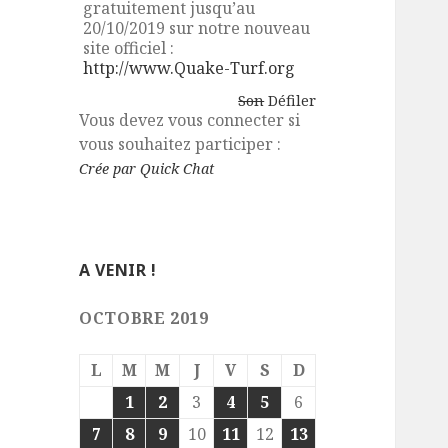
gratuitement jusqu’au
20/10/2019 sur notre nouveau
site officiel :
http://www.Quake-Turf.org
Son
Défiler
Vous devez vous connecter si
vous souhaitez participer :
Crée par Quick Chat
A VENIR !
OCTOBRE 2019
L
M
M
J
V
S
D
1
2
3
4
5
6
7
8
9
10
11
12
13