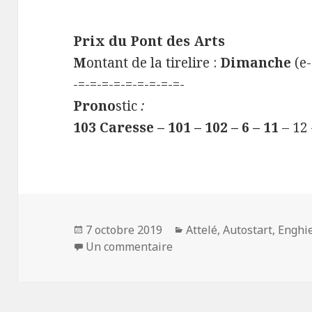
Prix du Pont des Arts
M
ontant de la tirelire :
Dimanche
(e-
-=-=-=-=-=-=-=-=-=-
Prono
stic
:
103 Caresse – 101 – 102 – 6 – 11
– 12 
Publié
7 octobre 2019
Catégories
Attelé
,
Autostart
,
Enghi
le
Un commentaire
sur Quinté+ du 07/10/19 à