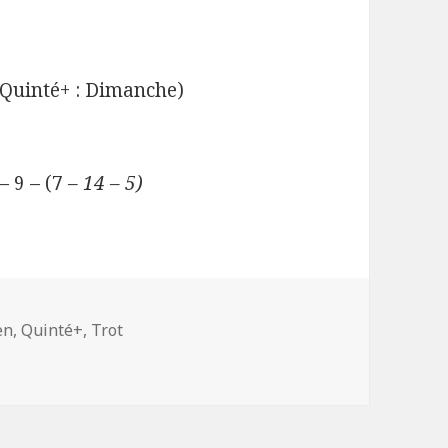
Quinté+ : Dimanche)
– 9 – (7
– 14 – 5)
en
,
Quinté+
,
Trot
 Enghien (R1C1) pour 13h50 :