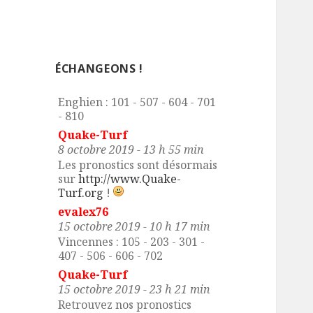
evalex76
3 octobre 2019 - 16 h 25 min
Cabourg : 107 - 205 - 305 - 408
- 507 - 716
ÉCHANGEONS !
evalex76
7 octobre 2019 - 8 h 09 min
Enghien : 101 - 507 - 604 - 701
- 810
Quake-Turf
8 octobre 2019 - 13 h 55 min
Les pronostics sont désormais
sur
http://www.Quake-
Turf.org
!
evalex76
15 octobre 2019 - 10 h 17 min
Vincennes : 105 - 203 - 301 -
407 - 506 - 606 - 702
Quake-Turf
15 octobre 2019 - 23 h 21 min
Retrouvez nos pronostics