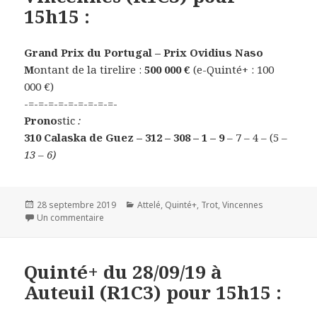
15h15 :
Grand Prix du Portugal – Prix Ovidius Naso
M
ontant de la tirelire :
500 000 €
(e-Quinté+ : 100
000 €)
-=-=-=-=-=-=-=-=-=-
Prono
stic
:
310 Calaska de Guez – 312 – 308 – 1 – 9
– 7 – 4 – (5
–
13 – 6)
Publié
28 septembre 2019
Catégories
Attelé
,
Quinté+
,
Trot
,
Vincennes
le
Un commentaire
sur Quinté+ du 29/09/19 à Vincennes (R1C3) pour 15h
Quinté+ du 28/09/19 à
Auteuil (R1C3) pour 15h15 :