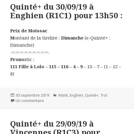
Quinté+ du 30/09/19 à
Enghien (R1C1) pour 13h50 :
Prix de Moissac
M
ontant de la tirelire :
Dimanche
(e-Quinté+ :
Dimanche)
-=-=-=-=-=-=-=-=-=-
Prono
stic
:
111 Fille à Lolo – 115 – 116 – 4 – 9
– 13 – 7 – (1
– 12 –
8)
Publié
30 septembre 2019
Catégories
Attelé
,
Enghien
,
Quinté+
,
Trot
le
Un commentaire
sur Quinté+ du 30/09/19 à Enghien (R1C1) pour 13h50
Quinté+ du 29/09/19 à
Vincennes (R1C3) pour