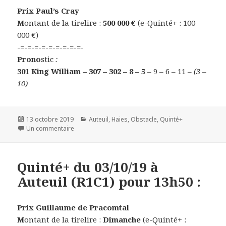
Prix Paul’s Cray
M
ontant de la tirelire :
500 000 €
(e-Quinté+ : 100
000 €)
-=-=-=-=-=-=-=-=-=-
Prono
stic
:
301 King William – 307 – 302 – 8 – 5
– 9 – 6 – 11
– (3 –
10)
Publié
13 octobre 2019
Catégories
Auteuil
,
Haies
,
Obstacle
,
Quinté+
le
Un commentaire
sur Quinté+ du 13/10/19 à Auteuil (R1C3) pour 15h15 
Quinté+ du 03/10/19 à
Auteuil (R1C1) pour 13h50 :
Prix Guillaume de Pracomtal
M
ontant de la tirelire :
Dimanche
(e-Quinté+ :