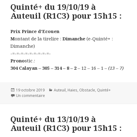
Quinté+ du 19/10/19 à
Auteuil (R1C3) pour 15h15 :
Prix Prince d’Ecouen
M
ontant de la tirelire :
Dimanche
(e-Quinté+ :
Dimanche)
-=-=-=-=-=-=-=-=-=-
Prono
stic
:
304 Calayan – 305 – 314 – 8 – 2
– 12 – 16 – 1
– (13 – 7)
Publié
19 octobre 2019
Catégories
Auteuil
,
Haies
,
Obstacle
,
Quinté+
le
Un commentaire
sur Quinté+ du 19/10/19 à Auteuil (R1C3) pour 15h15 
Quinté+ du 13/10/19 à
Auteuil (R1C3) pour 15h15 :