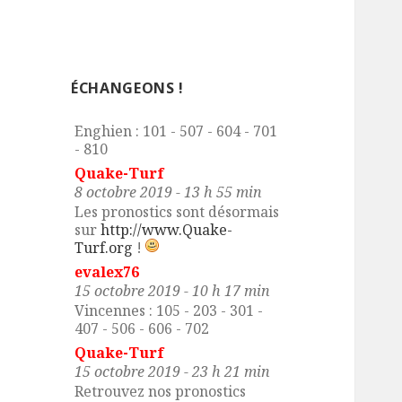
evalex76
3 octobre 2019 - 16 h 25 min
Cabourg : 107 - 205 - 305 - 408
- 507 - 716
ÉCHANGEONS !
evalex76
7 octobre 2019 - 8 h 09 min
Enghien : 101 - 507 - 604 - 701
- 810
Quake-Turf
8 octobre 2019 - 13 h 55 min
Les pronostics sont désormais
sur
http://www.Quake-
Turf.org
!
evalex76
15 octobre 2019 - 10 h 17 min
Vincennes : 105 - 203 - 301 -
407 - 506 - 606 - 702
Quake-Turf
15 octobre 2019 - 23 h 21 min
Retrouvez nos pronostics