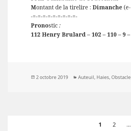
M
ontant de la tirelire :
Dimanche
(e-
-=-=-=-=-=-=-=-=-=-
Prono
stic
:
112 Henry Brulard – 102 – 110 – 9 –
Publié
2 octobre 2019
Catégories
Auteuil
,
Haies
,
Obstacle
le
Navigation
PAGE
1
Page
2
…
des