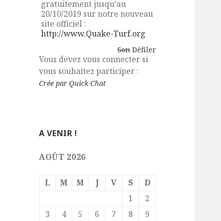
gratuitement jusqu’au
20/10/2019 sur notre nouveau
site officiel :
http://www.Quake-Turf.org
Son
Défiler
Vous devez vous connecter si
vous souhaitez participer :
Crée par Quick Chat
A VENIR !
AOÛT 2026
L
M
M
J
V
S
D
1
2
3
4
5
6
7
8
9