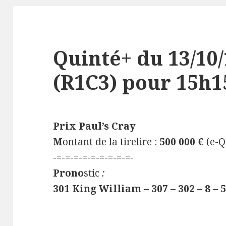
Quinté+ du 13/10/
(R1C3) pour 15h15
Prix Paul’s Cray
M
ontant de la tirelire :
500 000 €
(e-Q
-=-=-=-=-=-=-=-=-=-
Prono
stic
:
301 King William – 307 – 302 – 8 – 