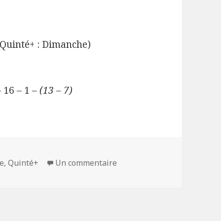
Quinté+ : Dimanche)
 16 – 1
– (13 – 7)
le
,
Quinté+
Un commentaire
sur Quinté+ du 19/10/19 à A