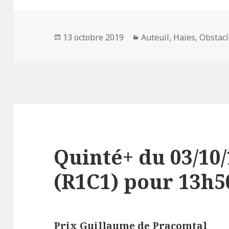
Publié
13 octobre 2019
Catégories
Auteuil
,
Haies
,
Obstac
le
Quinté+ du 03/10/
(R1C1) pour 13h50
Prix Guillaume de Pracomtal