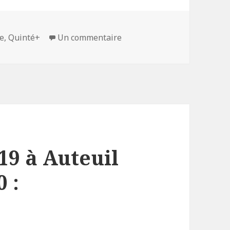
le
,
Quinté+
Un commentaire
sur Quinté+ du 13/10/19 à A
19 à Auteuil
 :