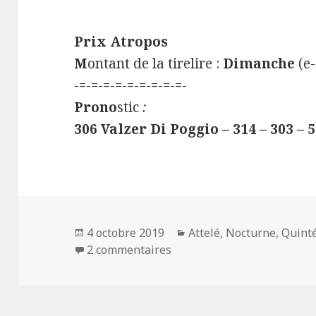
Prix Atropos
M
ontant de la tirelire :
Dimanche
(e-
-=-=-=-=-=-=-=-=-=-
Prono
stic
:
306 Valzer Di Poggio – 314 – 303 – 5
Publié
4 octobre 2019
Catégories
Attelé
,
Nocturne
,
Quint
le
2 commentaires
sur Quinté+ du 04/10/19 à 