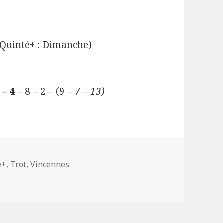
Quinté+ : Dimanche)
 – 4
– 8 – 2 – (9
– 7 – 13)
é+
,
Trot
,
Vincennes
Vincennes (R1C3) pour 20h15 :