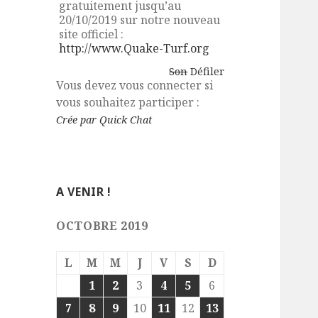
gratuitement jusqu’au
20/10/2019 sur notre nouveau
site officiel :
http://www.Quake-Turf.org
Son
Défiler
Vous devez vous connecter si
vous souhaitez participer :
Crée par Quick Chat
A VENIR !
OCTOBRE 2019
L
M
M
J
V
S
D
1
2
3
4
5
6
7
8
9
10
11
12
13