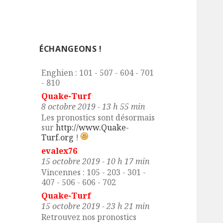
evalex76
3 octobre 2019 - 16 h 25 min
Cabourg : 107 - 205 - 305 - 408
- 507 - 716
ÉCHANGEONS !
evalex76
7 octobre 2019 - 8 h 09 min
Enghien : 101 - 507 - 604 - 701
- 810
Quake-Turf
8 octobre 2019 - 13 h 55 min
Les pronostics sont désormais
sur
http://www.Quake-
Turf.org
!
evalex76
15 octobre 2019 - 10 h 17 min
Vincennes : 105 - 203 - 301 -
407 - 506 - 606 - 702
Quake-Turf
15 octobre 2019 - 23 h 21 min
Retrouvez nos pronostics