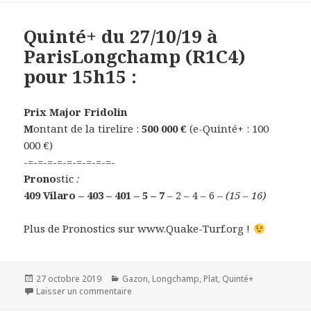
Quinté+ du 27/10/19 à
ParisLongchamp (R1C4)
pour 15h15 :
Prix Major Fridolin
M
ontant de la tirelire :
500 000 €
(e-Quinté+ : 100
000 €)
-=-=-=-=-=-=-=-=-=-
Prono
stic
:
409 Vilaro – 403 – 401 – 5 – 7
– 2 – 4 – 6
– (15 – 16)
Plus de Pronostics sur www.Quake-Turf.org !
Publié
27 octobre 2019
Catégories
Gazon
,
Longchamp
,
Plat
,
Quinté+
le
Laisser un commentaire
sur Quinté+ du 27/10/19 à ParisLongchamp (