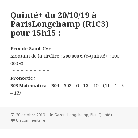
Quinté+ du 20/10/19 à
ParisLongchamp (R1C3)
pour 15h15 :
Prix de Saint-Cyr
M
ontant de la tirelire :
500 000 €
(e-Quinté+ : 100
000 €)
-=-=-=-=-=-=-=-=-=-
Prono
stic
:
303 Matematica – 304 – 302 – 6 – 13
– 10 – (11 – 1
– 9
– 12)
Publié
20 octobre 2019
Catégories
Gazon
,
Longchamp
,
Plat
,
Quinté+
le
Un commentaire
sur Quinté+ du 20/10/19 à ParisLongchamp (R1C3) p