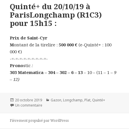
Quinté+ du 20/10/19 à
ParisLongchamp (R1C3)
pour 15h15 :
Prix de Saint-Cyr
M
ontant de la tirelire :
500 000 €
(e-Quinté+ : 100
000 €)
-=-=-=-=-=-=-=-=-=-
Prono
stic
:
303 Matematica – 304 – 302 – 6 – 13
– 10 – (11 – 1
– 9
– 12)
Publié
20 octobre 2019
Catégories
Gazon
,
Longchamp
,
Plat
,
Quinté+
le
Un commentaire
sur Quinté+ du 20/10/19 à ParisLongchamp (R1C3) p
Fièrement propulsé par WordPress