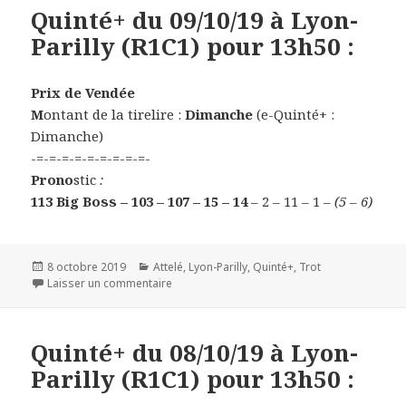
Quinté+ du 09/10/19 à Lyon-
Parilly (R1C1) pour 13h50 :
Prix de Vendée
M
ontant de la tirelire :
Dimanche
(e-Quinté+ :
Dimanche)
-=-=-=-=-=-=-=-=-=-
Prono
stic
:
113 Big Boss – 103 – 107 – 15 – 14
– 2 – 11 – 1
– (5 – 6)
Publié
8 octobre 2019
Catégories
Attelé
,
Lyon-Parilly
,
Quinté+
,
Trot
le
Laisser un commentaire
sur Quinté+ du 09/10/19 à Lyon-Parilly (R1C1)
Quinté+ du 08/10/19 à Lyon-
Parilly (R1C1) pour 13h50 :