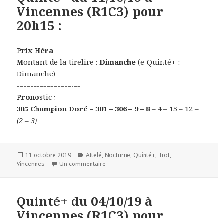
Vincennes (R1C3) pour
20h15 :
Prix Héra
M
ontant de la tirelire :
Dimanche
(e-Quinté+ :
Dimanche)
-=-=-=-=-=-=-=-=-=-
Prono
stic
:
305 Champion Doré – 301 – 306 – 9 – 8
– 4 – 15 – 12
–
(2 – 3)
Publié
11 octobre 2019
Catégories
Attelé
,
Nocturne
,
Quinté+
,
Trot
,
Vincennes
le
Un commentaire
sur Quinté+ du 11/10/19 à Vincennes (R1
Quinté+ du 04/10/19 à
Vincennes (R1C3) pour