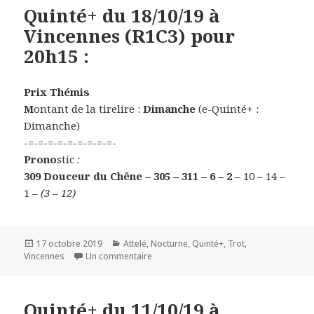
Quinté+ du 18/10/19 à
Vincennes (R1C3) pour
20h15 :
Prix Thémis
M
ontant de la tirelire :
Dimanche
(e-Quinté+ :
Dimanche)
-=-=-=-=-=-=-=-=-=-
Prono
stic
:
309 Douceur du Chêne – 305 – 311 – 6 – 2
– 10 – 14 –
1
– (3 – 12)
Publié
17 octobre 2019
Catégories
Attelé
,
Nocturne
,
Quinté+
,
Trot
,
Vincennes
le
Un commentaire
sur Quinté+ du 18/10/19 à Vincennes (R1
Quinté+ du 11/10/19 à