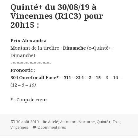
Quinté+ du 30/08/19 à
Vincennes (R1C3) pour
20h15 :
Prix Alexandra
M
ontant de la tirelire :
Dimanche
(e-Quinté+ :
Dimanche)
-=-=-=-=-=-=-=-=-=-
Prono
stic
:
304 Onceforall Face* – 311 – 314 – 2 – 15
– 3 – 16 –
(12
– 5 – 10)
* : Coup de cœur
Publié
30 août 2019
Catégories
Attelé
,
Autostart
,
Nocturne
,
Quinté+
,
Trot
,
Vincennes
le
2 commentaires
sur Quinté+ du 30/08/19 à Vincennes (R1