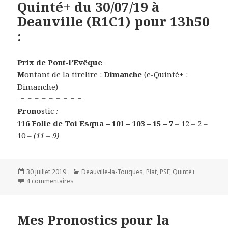
Quinté+ du 30/07/19 à
Deauville (R1C1) pour 13h50
:
Prix de Pont-l’Evêque
M
ontant de la tirelire :
Dimanche
(e-Quinté+ :
Dimanche)
-=-=-=-=-=-=-=-=-=-
Prono
stic
:
116 Folle de Toi Esqua – 101 – 103 – 15 – 7
– 12 – 2 –
10
– (11 – 9)
Publié
30 juillet 2019
Catégories
Deauville-la-Touques
,
Plat
,
PSF
,
Quinté+
le
4 commentaires
sur Quinté+ du 30/07/19 à Deauville (R1C1) pour 13h5
Mes Pronostics pour la