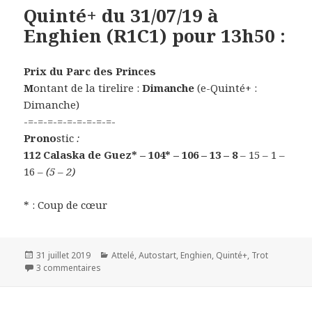
Quinté+ du 31/07/19 à
Enghien (R1C1) pour 13h50 :
Prix du Parc des Princes
M
ontant de la tirelire :
Dimanche
(e-Quinté+ :
Dimanche)
-=-=-=-=-=-=-=-=-=-
Prono
stic
:
112 Calaska de Guez* – 104* – 106 – 13 – 8
– 15 – 1 –
16
– (5 – 2)
* : Coup de cœur
Publié
31 juillet 2019
Catégories
Attelé
,
Autostart
,
Enghien
,
Quinté+
,
Trot
le
3 commentaires
sur Quinté+ du 31/07/19 à Enghien (R1C1) pour 13h50