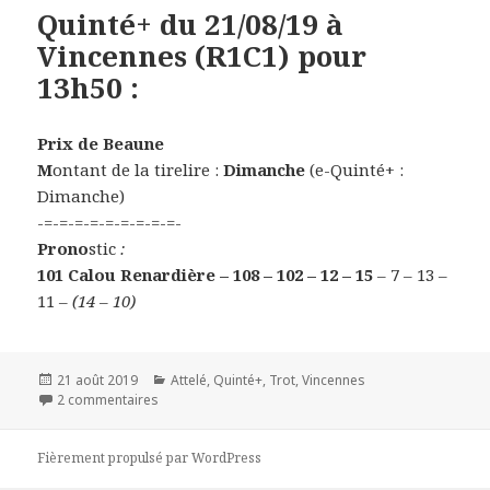
Quinté+ du 21/08/19 à
Vincennes (R1C1) pour
13h50 :
Prix de Beaune
M
ontant de la tirelire :
Dimanche
(e-Quinté+ :
Dimanche)
-=-=-=-=-=-=-=-=-=-
Prono
stic
:
101 Calou Renardière – 108 – 102 – 12 – 15
– 7 – 13 –
11
– (14 – 10)
Publié
21 août 2019
Catégories
Attelé
,
Quinté+
,
Trot
,
Vincennes
le
2 commentaires
sur Quinté+ du 21/08/19 à Vincennes (R1C1) pour 13h
Fièrement propulsé par WordPress