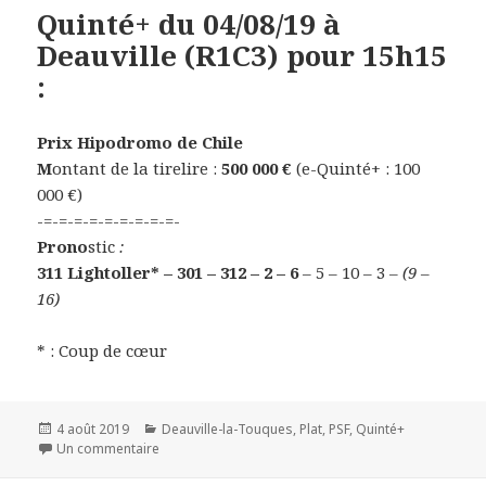
Quinté+ du 04/08/19 à
Deauville (R1C3) pour 15h15
:
Prix Hipodromo de Chile
M
ontant de la tirelire :
500 000 €
(e-Quinté+ : 100
000 €)
-=-=-=-=-=-=-=-=-=-
Prono
stic
:
311 Lightoller* – 301 – 312 – 2 – 6
– 5 – 10 – 3
– (9 –
16)
* : Coup de cœur
Publié
4 août 2019
Catégories
Deauville-la-Touques
,
Plat
,
PSF
,
Quinté+
le
Un commentaire
sur Quinté+ du 04/08/19 à Deauville (R1C3) pour 15h1