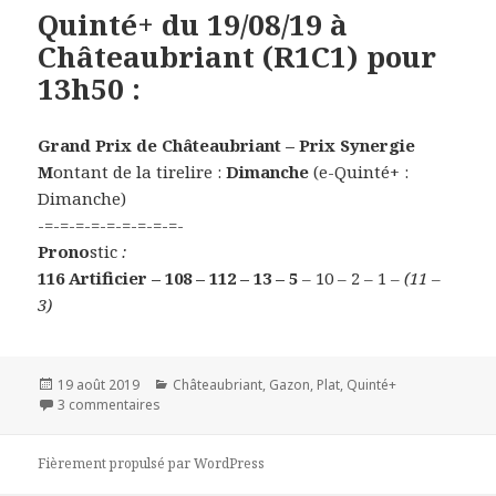
Quinté+ du 19/08/19 à
Châteaubriant (R1C1) pour
13h50 :
Grand Prix de Châteaubriant – Prix Synergie
M
ontant de la tirelire :
Dimanche
(e-Quinté+ :
Dimanche)
-=-=-=-=-=-=-=-=-=-
Prono
stic
:
116 Artificier – 108 – 112 – 13 – 5
– 10 – 2 – 1
– (11 –
3)
Publié
19 août 2019
Catégories
Châteaubriant
,
Gazon
,
Plat
,
Quinté+
le
3 commentaires
sur Quinté+ du 19/08/19 à Châteaubriant (R1C1) pour
Fièrement propulsé par WordPress