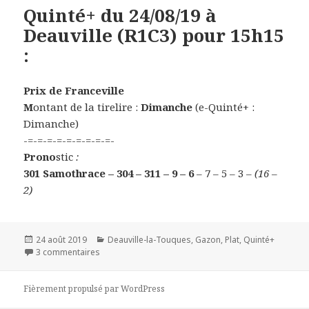
Quinté+ du 24/08/19 à
Deauville (R1C3) pour 15h15
:
Prix de Franceville
M
ontant de la tirelire :
Dimanche
(e-Quinté+ :
Dimanche)
-=-=-=-=-=-=-=-=-=-
Prono
stic
:
301 Samothrace – 304 – 311 – 9 – 6
– 7 – 5 – 3
– (16 –
2)
Publié
24 août 2019
Catégories
Deauville-la-Touques
,
Gazon
,
Plat
,
Quinté+
le
3 commentaires
sur Quinté+ du 24/08/19 à Deauville (R1C3) pour 15h1
Fièrement propulsé par WordPress