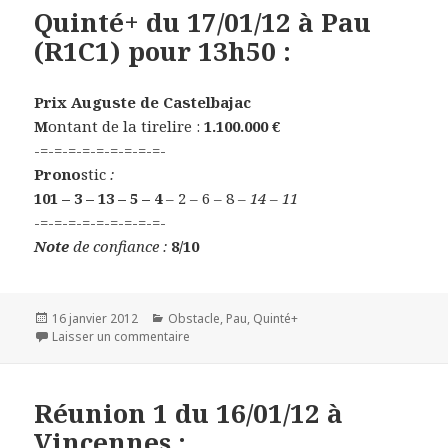
Quinté+ du 17/01/12 à Pau
(R1C1) pour 13h50 :
Prix Auguste de Castelbajac
M
ontant de la tirelire :
1.100.000 €
-=-=-=-=-=-=-=-=-=-
Prono
stic
:
101 – 3 – 13 – 5 – 4
– 2 – 6 – 8
– 14 – 11
-=-=-=-=-=-=-=-=-=-
Note
de confiance :
8/10
Publié
16 janvier 2012
Catégories
Obstacle
,
Pau
,
Quinté+
le
Laisser un commentaire
sur Quinté+ du 17/01/12 à Pau (R1C1) pour 13
Réunion 1 du 16/01/12 à
Vincennes :