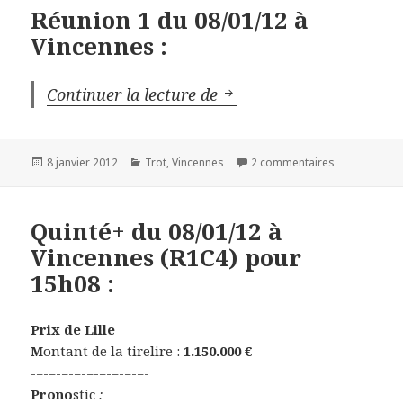
Réunion 1 du 08/01/12 à
Vincennes :
Continuer la lecture de
Réunion 1 du 08/01/12 à
Publié
8 janvier 2012
Catégories
Trot
,
Vincennes
2 commentaires
sur Réunion 1
le
Quinté+ du 08/01/12 à
Vincennes (R1C4) pour
15h08 :
Prix de Lille
M
ontant de la tirelire :
1.150.000 €
-=-=-=-=-=-=-=-=-=-
Prono
stic
: