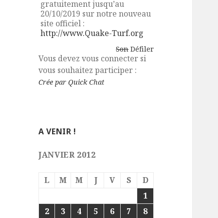
gratuitement jusqu’au
20/10/2019 sur notre nouveau
site officiel :
http://www.Quake-Turf.org
Son
Défiler
Vous devez vous connecter si
vous souhaitez participer :
Crée par Quick Chat
A VENIR !
JANVIER 2012
L
M
M
J
V
S
D
1
2
3
4
5
6
7
8