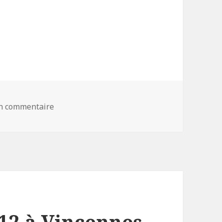
 du 07/01/12 à Vincennes :
un commentaire
sur Réunion 1 du 07/01/12 à Vincennes :
/12 à Vincennes