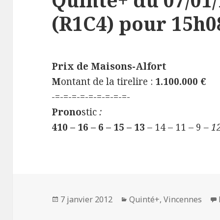
(R1C4) pour 15h08
Prix de Maisons-Alfort
M
ontant de la tirelire :
1.100.000 €
-=-=-=-=-=-=-=-=-=-
Prono
stic
:
410 – 16 – 6 – 15 – 13
– 14 – 11 – 9
– 12
Publié
7 janvier 2012
Catégories
Quinté+
,
Vincennes
le