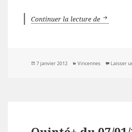
Continuer la lecture de
Réunion 1
Publié
7 janvier 2012
Catégories
Vincennes
Laisser 
le
Quinté+ du 07/01