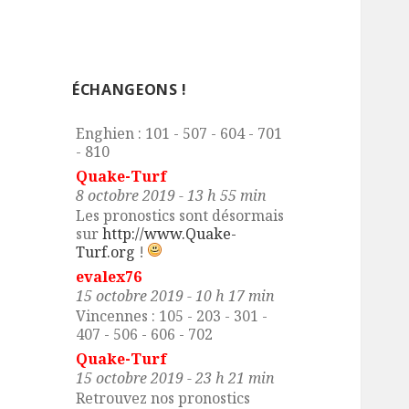
evalex76
3 octobre 2019 - 16 h 25 min
Cabourg : 107 - 205 - 305 - 408
- 507 - 716
ÉCHANGEONS !
evalex76
7 octobre 2019 - 8 h 09 min
Enghien : 101 - 507 - 604 - 701
- 810
Quake-Turf
8 octobre 2019 - 13 h 55 min
Les pronostics sont désormais
sur
http://www.Quake-
Turf.org
!
evalex76
15 octobre 2019 - 10 h 17 min
Vincennes : 105 - 203 - 301 -
407 - 506 - 606 - 702
Quake-Turf
15 octobre 2019 - 23 h 21 min
Retrouvez nos pronostics