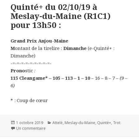
Quinté+ du 02/10/19 à
Meslay-du-Maine (R1C1)
pour 13h50 :
Grand Prix Anjou-Maine
M
ontant de la tirelire :
Dimanche
(e-Quinté+ :
Dimanche)
-=-=-=-=-=-=-=-=-=-
Prono
stic
:
115 Cleangame* – 105 – 113 – 1 – 10
– 16 – 8 – 7
– (9 –
6)
* : Coup de cœur
Publié
1 octobre 2019
Catégories
Attelé
,
Meslay-du-Maine
,
Quinté+
,
Trot
le
Un commentaire
sur Quinté+ du 02/10/19 à Meslay-du-Maine (R1C1) p