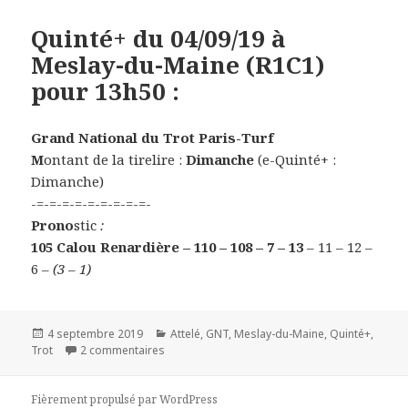
Quinté+ du 04/09/19 à
Meslay-du-Maine (R1C1)
pour 13h50 :
Grand National du Trot Paris-Turf
M
ontant de la tirelire :
Dimanche
(e-Quinté+ :
Dimanche)
-=-=-=-=-=-=-=-=-=-
Prono
stic
:
105 Calou Renardière – 110 – 108 – 7 – 13
– 11 – 12 –
6
– (3 – 1)
Publié
4 septembre 2019
Catégories
Attelé
,
GNT
,
Meslay-du-Maine
,
Quinté+
,
Trot
le
2 commentaires
sur Quinté+ du 04/09/19 à Meslay-du-Maine (R
Fièrement propulsé par WordPress