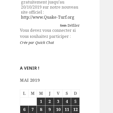
gratuitement jusqu’au
20/10/2019 sur notre nouveau
site officiel :
http://www.Quake-Turf.org
Son
Défiler
Vous devez vous connecter si
vous souhaitez participer :
Crée par Quick Chat
A VENIR !
MAI 2019
L
M
M
J
V
S
D
1
2
3
4
5
6
7
8
9
10
11
12