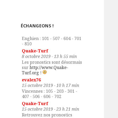
evalex76
3 octobre 2019 - 16 h 25 min
Cabourg : 107 - 205 - 305 - 408
- 507 - 716
ÉCHANGEONS !
evalex76
7 octobre 2019 - 8 h 09 min
Enghien : 101 - 507 - 604 - 701
- 810
Quake-Turf
8 octobre 2019 - 13 h 55 min
Les pronostics sont désormais
sur
http://www.Quake-
Turf.org
!
evalex76
15 octobre 2019 - 10 h 17 min
Vincennes : 105 - 203 - 301 -
407 - 506 - 606 - 702
Quake-Turf
15 octobre 2019 - 23 h 21 min
Retrouvez nos pronostics