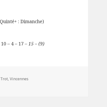
Quinté+ : Dimanche)
 10 – 4 – 17
– 15 – (9)
,
Trot
,
Vincennes
05/19 à Vincennes (R1C3) pour 20h15 :