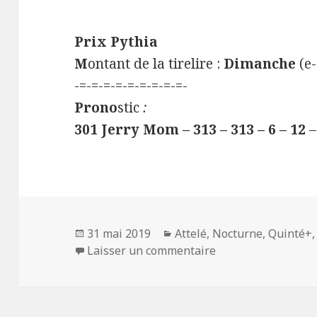
Prix Pythia
M
ontant de la tirelire :
Dimanche
(e-
-=-=-=-=-=-=-=-=-=-
Prono
stic
:
301 Jerry Mom – 313 – 313 – 6 – 12
–
Publié
31 mai 2019
Catégories
Attelé
,
Nocturne
,
Quinté+
le
Laisser un commentaire
sur Quinté+ du 31/