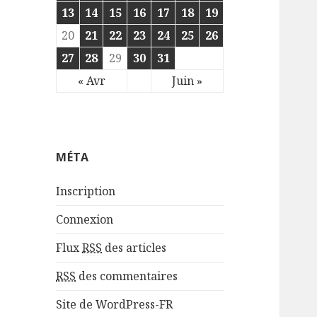
13
14
15
16
17
18
19
20
21
22
23
24
25
26
27
28
29
30
31
« Avr
Juin »
MÉTA
Inscription
Connexion
Flux
RSS
des articles
RSS
des commentaires
Site de WordPress-FR